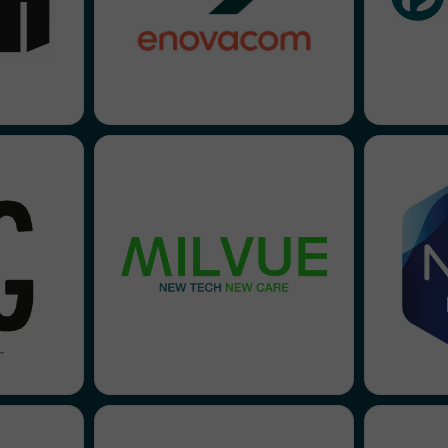
onde et la
réalisation d’interview vidéos
prem
nts clés.
terrains de projets innovants.
 a confié
Milvue nous a fait confiance
N
r socle de
pour organiser une première
confi
ication :
campagne créative lors des
vid
, identité
JFR pour remettre au centre
 digitale.
leur différence : passer de
expert
rs projets
l’intelligence artificielle à
nce Mivy !
l’intelligence collaborative.