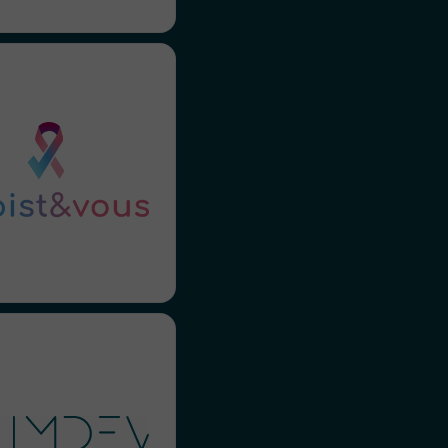
ns de partenariat avec
Dépist&vous, avec un
agnement 360° : de la
ition à la plateforme de
ue jusqu’à la stratégie
edia, en passant par la
éalisation de campagne
créative. On adore !
 nous a fait confiance
evoir leur présentation
rporate et démarrer un