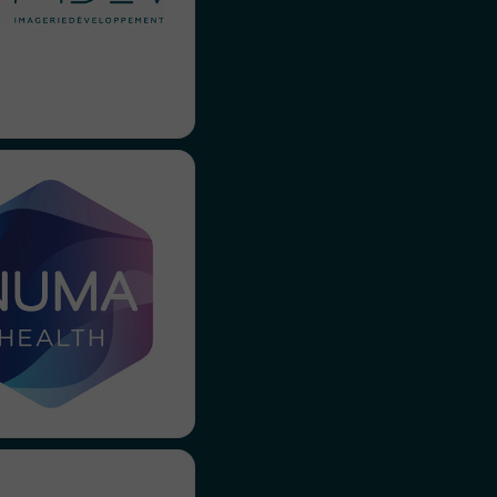
ier travail de marque.
uma Health nous a fait
ance pour réaliser une
éo motion design pour
rendre accessible leur
ise auprès de patients
dans les laboratoires.