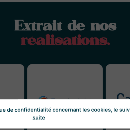
Extrait de nos
réalisations.
Lors de Santexpo, nous avons
Car
ous a fait
eu le plaisir de pouvoir
aborer un
effectuer plusieurs captations
accompa
de marque
vidéos pour l’équipe de Care
comm
, à savoir
Insight dans le cadre des Data
soci
ue de confidentialité concernant les cookies, le suivi
 en santé.
Transformeurs. Punchy et
ou
suite
efficace !