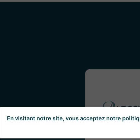
Vincent Trely n
confiance pour él
positionnement 
dédié à son expertise
En visitant notre site, vous acceptez notre politiq
la cybersécurité