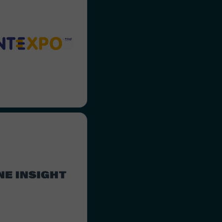
texpo nous a confié la
ation de la captation de
posants pour mettre en
pertises et dirigeants.
une Insight nous a fait
fiance pour revoir leur
ateforme de marque et
r leur identité visuelle.
ons ensuite développé
ite internet et nous les
agnons depuis sur un
t 360° (contenu, social
media, etc)