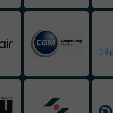
CompuGroup Medical nous a
3 a
sélectionné pour créer une
nous avons
campagne de lancement
romesse et
accomp
d’offre, et depuis nous
gement au
défin
continuons de les
te de leur
marq
accompagner sur de
t efficace
social m
l’accompagnement stratégique
🙂
r
et opérationnel (vidéos,
brochures…)
 ans, cela
Enovacom nous a confié
le plaisir
plusieurs missions : de l’apport
IMDEV
gner pour
de conseil sur la refonte de
pour r
ebinar, la
leur site internet, jusqu’à la
co