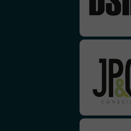
réalisation de table r
captation de ces mome
JP&G Conseil nous
leur tout premie
commun
positionnement
visuelle et déclinaison
Un des tout premie
de l’Age