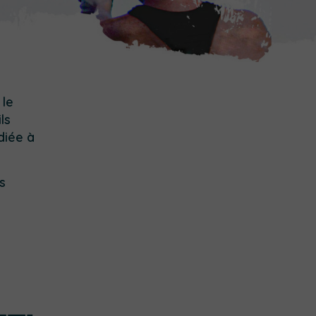
 le
ls
diée à
s