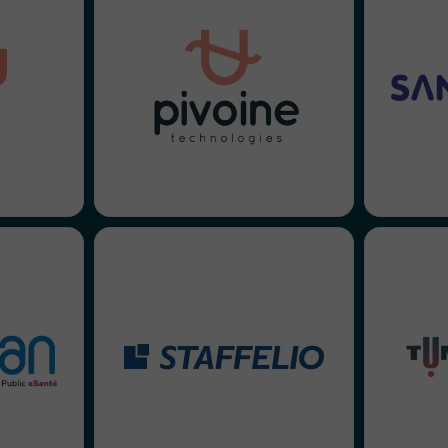
aine nous
te de leur
Pivoine Technologies nous a
e marque.
San
choisi pour créer son identité
l’ensemble
réalis
visuelle, sa charte graphique et
été par la
leurs ex
construire son premier socle
u, avec un
avant ex
de communication.
° depuis
 en place.
 a choisi
T
Pour STAFFELIO, nous avons
la journée
con
déployé une stratégie de
dhérents –
pl
communauté soignante, de la
nception à
enrichi
création du concept
rogramme,
Nous av
évènementiel du Tour de
isation de
leur s
France des IFSI jusqu’à la mise
 Le Jour J,
accomp
en place d’une stratégie social
ènement et
vole
media.
réalisées.