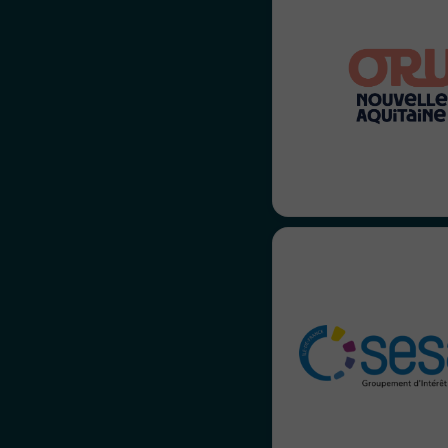
L’ORU Nouvelle-Aquit
a confié la refon
plateforme d
L’identité visuelle et 
des outils socles ont 
suite rev
accompagnement 360
mis
Le GIP SESAN nous
pour organiser 
annuelle de leurs a
de la co
l’organisation du p
jusqu’à la réal
l’identité visuelle.
captation de l’év
interviews ont été 