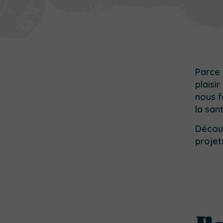
Parce 
plaisi
nous 
la sant
Découv
projet