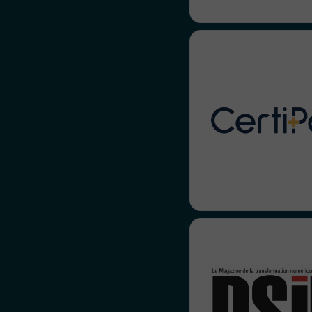
Pour CertiPair, 
retravaillé leur p
décliné leur enga
travers de la refon
site internet. Simple e
Une relation de +10
marque ! Nous avons 
de les accompa
l’animation de w