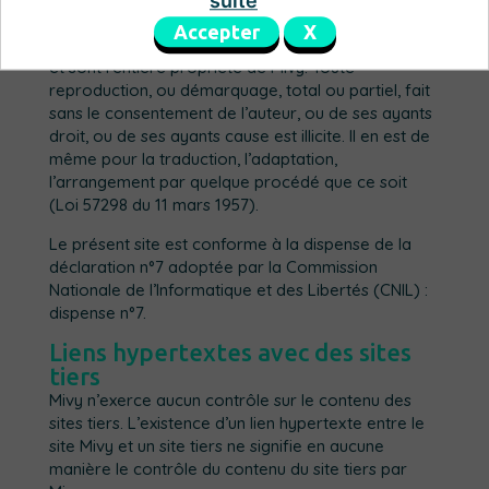
suite
La conception, le graphisme, le contenu,
Accepter
X
l’organisation de ce site sont des œuvres originales
et sont l’entière propriété de Mivy. Toute
reproduction, ou démarquage, total ou partiel, fait
sans le consentement de l’auteur, ou de ses ayants
droit, ou de ses ayants cause est illicite. Il en est de
même pour la traduction, l’adaptation,
l’arrangement par quelque procédé que ce soit
(Loi 57298 du 11 mars 1957).
Le présent site est conforme à la dispense de la
déclaration n°7 adoptée par la Commission
Nationale de l’Informatique et des Libertés (CNIL) :
dispense n°7.
Liens hypertextes avec des sites
tiers
Mivy n’exerce aucun contrôle sur le contenu des
sites tiers. L’existence d’un lien hypertexte entre le
site Mivy et un site tiers ne signifie en aucune
manière le contrôle du contenu du site tiers par